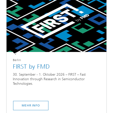
Berlin
FIRST by FMD
30. September - 1. Oktober 2026 – FIRST – Fast
Innovation through Research in Semiconductor
Technologies.
MEHR INFO