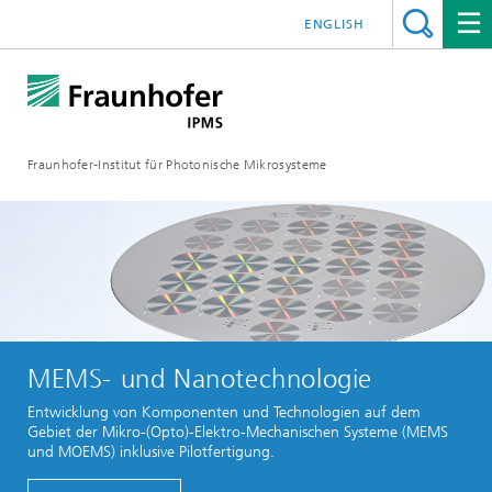
ENGLISH
Fraunhofer-Institut für Photonische Mikrosysteme
MEMS- und Nanotechnologie
Entwicklung von Komponenten und Technologien auf dem
Gebiet der Mikro-(Opto)-Elektro-Mechanischen Systeme (MEMS
und MOEMS) inklusive Pilotfertigung.