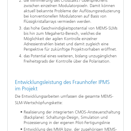
die Minimierung des Crosstalks / Übersprechens
zwischen einzelnen Modulatorpixeln. Damit können
aktuell bekannte Probleme der Auflösungsreduzierung
bei konventionellen Modulatoren auf Basis von
Flüssigkristallarrays vermieden werden.
das hohe Geschwindigkeitspotential von MEMS-SLMs
bis hin zum Megahertz-Bereich, welches die
Möglichkeit der agilen Kontrolle einzelner
Adressierstrahlen bietet und damit zugleich eine
Perspektive für zukünftige Projektvorhaben eröffnet.
das Potential eines weiteren, bislang unzugänglichen
Freiheitsgrads der Kontrolle über die Polarisation.
Entwicklungsleistung des Fraunhofer IPMS
im Projekt
Die Entwicklungsarbeiten umfassen die gesamte MEMS-
SLM-Wertschöpfungskette:
Realisierung der integrierten CMOS-Ansteuerschaltung
(Backplane): Schaltungs-Design, Simulation und
Prozessierung in der eigenen Pilot-Fertigungslinie
Entwicklung des MMA bzw. der zugehörigen MEMS-