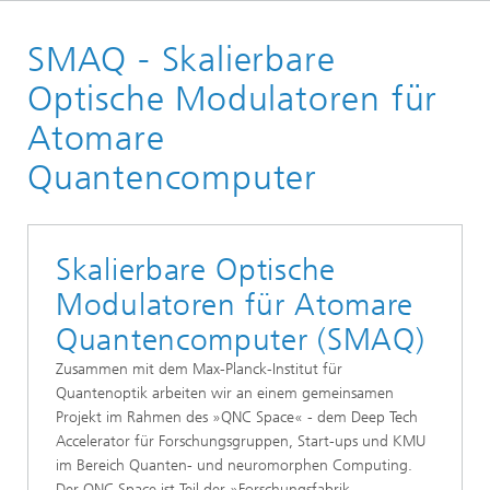
Willkommen
SMAQ - Skalierbare
Märkte und Applikationen
Quantentechnologien
Optische Modulatoren für
Quantencomputing
Atomare
Quantencomputer
Skalierbare Optische
Modulatoren für Atomare
Quantencomputer (SMAQ)
Zusammen mit dem Max-Planck-Institut für
Quantenoptik arbeiten wir an einem gemeinsamen
Projekt im Rahmen des »QNC Space« - dem Deep Tech
Accelerator für Forschungsgruppen, Start-ups und KMU
im Bereich Quanten- und neuromorphen Computing.
Der QNC Space ist Teil der »Forschungsfabrik