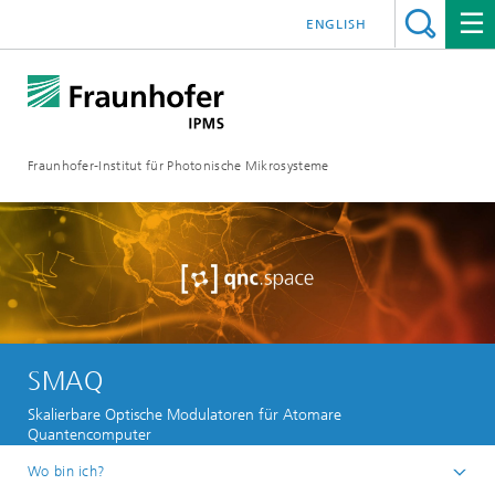
ENGLISH
Fraunhofer-Institut für Photonische Mikrosysteme
SMAQ
Skalierbare Optische Modulatoren für Atomare
Quantencomputer
Wo bin ich?