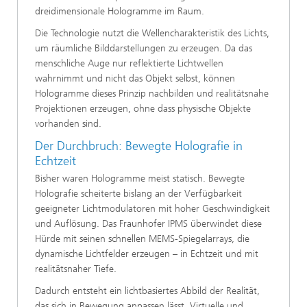
dreidimensionale Hologramme im Raum.
Die Technologie nutzt die Wellencharakteristik des Lichts,
um räumliche Bilddarstellungen zu erzeugen. Da das
menschliche Auge nur reflektierte Lichtwellen
wahrnimmt und nicht das Objekt selbst, können
Hologramme dieses Prinzip nachbilden und realitätsnahe
Projektionen erzeugen, ohne dass physische Objekte
vorhanden sind.
Der Durchbruch: Bewegte Holografie in
Echtzeit
Bisher waren Hologramme meist statisch. Bewegte
Holografie scheiterte bislang an der Verfügbarkeit
geeigneter Lichtmodulatoren mit hoher Geschwindigkeit
und Auflösung. Das Fraunhofer IPMS überwindet diese
Hürde mit seinen schnellen MEMS-Spiegelarrays, die
dynamische Lichtfelder erzeugen – in Echtzeit und mit
realitätsnaher Tiefe.
Dadurch entsteht ein lichtbasiertes Abbild der Realität,
das sich in Bewegung anpassen lässt. Virtuelle und