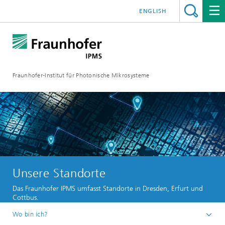
ENGLISH
Fraunhofer-Institut für Photonische Mikrosysteme
Unsere Standorte
Das Fraunhofer IPMS umfasst Standorte in Dresden, Erfurt und
Cottbus.
Wo bin ich?