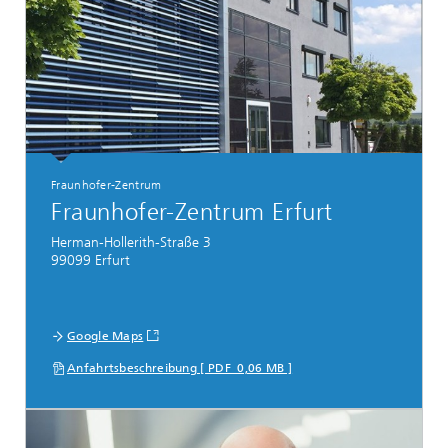
Fraunhofer-Zentrum
Fraunhofer-Zentrum Erfurt
Herman-Hollerith-Straße 3
99099 Erfurt
Google Maps
Anfahrtsbeschreibung [ PDF 0,06 MB ]