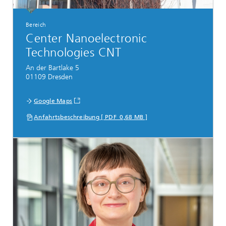
Bereich
Center Nanoelectronic
Technologies CNT
An der Bartlake 5
01109 Dresden
Google Maps
Anfahrtsbeschreibung [ PDF 0,68 MB ]