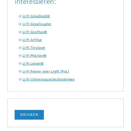
interessieren:
Li-Fi GigaDock®
Li-Fi GigaCoupler
Li-Fi Grathus®
Li-Fi Arthus
Li-Fi TinySpot
Li-Fi Pharlan®
Li-Fi Ligion®
Li-Fi Power over Light (PoL)
Li-Fi-Unterwassertechnologien
DRUCKEN