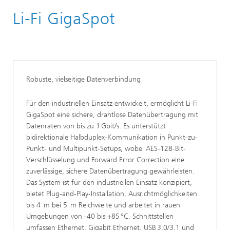
Li-Fi GigaSpot
Komponenten und Systeme
Datenkommunikation
Li-Fi Optische Datenübertragung
Robuste, vielseitige Datenverbindung
Für den industriellen Einsatz entwickelt, ermöglicht Li-Fi
GigaSpot eine sichere, drahtlose Datenübertragung mit
Datenraten von bis zu 1 Gbit/s. Es unterstützt
bidirektionale Halbduplex-Kommunikation in Punkt-zu-
Punkt- und Multipunkt-Setups, wobei AES-128-Bit-
Verschlüsselung und Forward Error Correction eine
zuverlässige, sichere Datenübertragung gewährleisten.
Das System ist für den industriellen Einsatz konzipiert,
bietet Plug-and-Play-Installation, Ausrichtmöglichkeiten
bis 4 m bei 5 m Reichweite und arbeitet in rauen
Umgebungen von -40 bis +85 °C. Schnittstellen
umfassen Ethernet, Gigabit Ethernet, USB 3.0/3.1 und