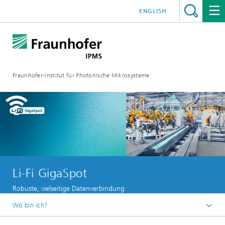
ENGLISH
Fraunhofer-Institut für Photonische Mikrosysteme
Li-Fi GigaSpot
Robuste, vielseitige Datenverbindung
Wo bin ich?
Willkommen