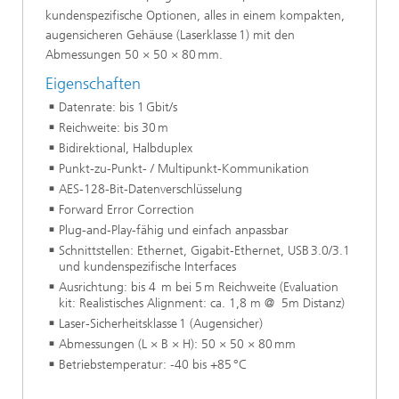
kundenspezifische Optionen, alles in einem kompakten,
augensicheren Gehäuse (Laserklasse 1) mit den
Abmessungen 50 × 50 × 80 mm.
Eigenschaften
Datenrate: bis 1 Gbit/s
Reichweite: bis 30 m
Bidirektional, Halbduplex
Punkt-zu-Punkt- / Multipunkt-Kommunikation
AES-128-Bit-Datenverschlüsselung
Forward Error Correction
Plug-and-Play-fähig und einfach anpassbar
Schnittstellen: Ethernet, Gigabit-Ethernet, USB 3.0/3.1
und kundenspezifische Interfaces
Ausrichtung: bis 4 m bei 5 m Reichweite (Evaluation
kit: Realistisches Alignment: ca. 1,8 m @ 5m Distanz)
Laser-Sicherheitsklasse 1 (Augensicher)
Abmessungen (L × B × H): 50 × 50 × 80 mm
Betriebstemperatur: -40 bis +85 °C