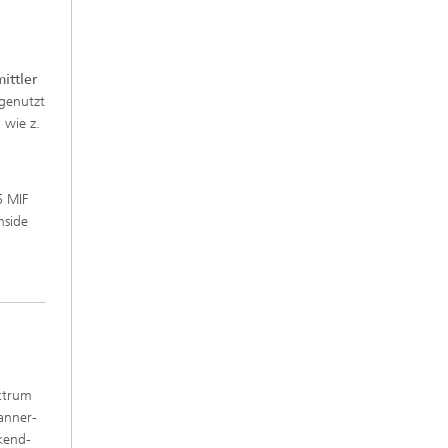
ittler
genutzt
 wie z.
6 MIF
nside
ektrum
anner-
ckend-