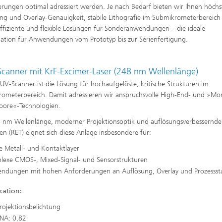
rungen optimal adressiert werden. Je nach Bedarf bieten wir Ihnen höchs
ng und Overlay-Genauigkeit, stabile Lithografie im Submikrometerbereich
ffiziente und flexible Lösungen für Sonderanwendungen – die ideale
tion für Anwendungen vom Prototyp bis zur Serienfertigung.
canner mit KrF-Excimer-Laser (248 nm Wellenlänge)
UV-Scanner ist die Lösung für hochaufgelöste, kritische Strukturen im
ometerbereich. Damit adressieren wir anspruchsvolle High-End- und »Mo
oore«-Technologien.
 nm Wellenlänge, moderner Projektionsoptik und auflösungsverbessernd
en (RET) eignet sich diese Anlage insbesondere für:
e Metall- und Kontaktlayer
lexe CMOS-, Mixed-Signal- und Sensorstrukturen
ndungen mit hohen Anforderungen an Auflösung, Overlay und Prozessstab
kation:
Projektionsbelichtung
-NA: 0,82