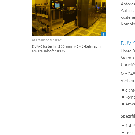
Anforde
Auflösu
kostene
Kombina
© Fraunhofer IPMS
DUV-S
DUV-Cluster im 200 mm MEMS-Reinraum
Unser D
am Fraunhofer IPMS.
Submikr
than-M
Mit 248
Verfahr
dicht
komp
Anwe
Spezifi
1:4 ​
Lens