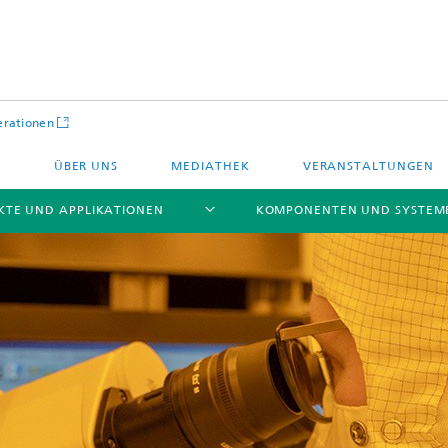
rationen
ÜBER UNS
MEDIATHEK
VERANSTALTUNGEN
TE UND APPLIKATIONEN
KOMPONENTEN UND SYSTEM
che Aktoren
IP Cores
Halbleiterprozessdienstleistunge
sche Aktoren
Li-Fi Optische Datenübertragung