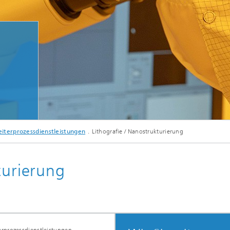
e Aktoren
Mikrodisplays und Sensorik
Evaluation-Kits
eiterprozessdienstleistungen
Lithografie / Nanostrukturierung
turierung