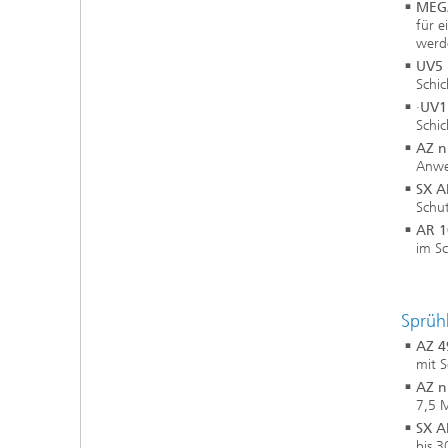
MEG
für e
werd
UV5
Schi
·
UV1
Schi
AZ n
Anwe
SX A
Schut
AR 1
im S
Sprüh
AZ 4
mit 
AZ n
7,5 M
SX A
bis 