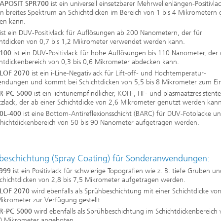
APOSIT SPR700
ist ein universell einsetzbarer Mehrwellenlängen-Positivlac
in breites Spektrum an Schichtdicken im Bereich von 1 bis 4 Mikrometern 
en kann.
ist ein DUV-Positivlack für Auflösungen ab 200 Nanometern, der für
chtdicken von 0,7 bis 1,2 Mikrometer verwendet werden kann.
100
ist ein DUV-Positivlack für hohe Auflösungen bis 110 Nanometer, der
chtdickenbereich von 0,3 bis 0,6 Mikrometer abdecken kann.
LOF 2070
ist ein i-Line-Negativlack für Lift-off- und Hochtemperatur-
ndungen und kommt bei Schichtdicken von 5,5 bis 8 Mikrometer zum Ein
R-PC 5000
ist ein lichtunempfindlicher, KOH-, HF- und plasmaätzresistente
zlack, der ab einer Schichtdicke von 2,6 Mikrometer genutzt werden kann
0L-400
ist eine Bottom‑Antireflexionsschicht (BARC) für DUV-Fotolacke u
chichtdickenbereich von 50 bis 90 Nanometer aufgetragen werden.
beschichtung (Spray Coating) für Sonderanwendungen:
999
ist ein Positivlack für schwierige Topografien wie z. B. tiefe Gruben u
Schichtdicken von 2,8 bis 7,5 Mikrometer aufgetragen werden.
LOF 2070
wird ebenfalls als Sprühbeschichtung mit einer Schichtdicke von
ikrometer zur Verfügung gestellt.
R-PC 5000
wird ebenfalls als Sprühbeschichtung im Schichtdickenbereich
30 Mikrometer angeboten.