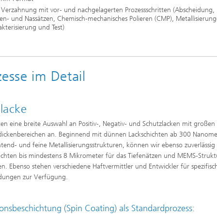
 Verzahnung mit vor- und nachgelagerten Prozessschritten (Abscheidung,
en- und Nassätzen, Chemisch-mechanisches Polieren (CMP), Metallisierung
kterisierung und Test)
esse im Detail
lacke
ten eine breite Auswahl an Positiv-, Negativ- und Schutzlacken mit großen
dickenbereichen an. Beginnend mit dünnen Lackschichten ab 300 Nanome
ntend- und feine Metallisierungsstrukturen, können wir ebenso zuverlässig
ichten bis mindestens 8 Mikrometer für das Tiefenätzen und MEMS-Struk
len. Ebenso stehen verschiedene Haftvermittler und Entwickler für spezifisc
ungen zur Verfügung.
ionsbeschichtung (Spin Coating) als Standardprozess: