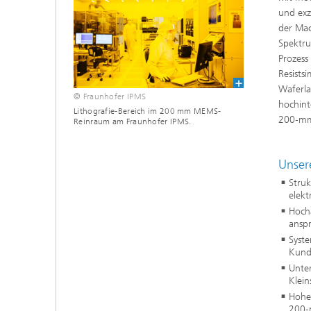
und exz
der Mac
Spektru
Prozess
Resists
Waferla
© Fraunhofer IPMS
hochint
Lithografie-Bereich im 200 mm MEMS-
200‑mm
Reinraum am Fraunhofer IPMS.
Unser
Stru
elek
Hoch
ansp
Syste
Kund
Unter
Klei
Hohe 
200‑