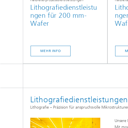
Halbleiterprozessdienstleistungen
Halbleit
Lithografiedienstleistu
Lith
ngen für 200 mm-
nge
Wafer
Waf
MEHR INFO
M
Lithografiedienstleistung
Lithografie – Präzision für anspruchsvolle Mikrostrukture
Unsere 
Mit mod