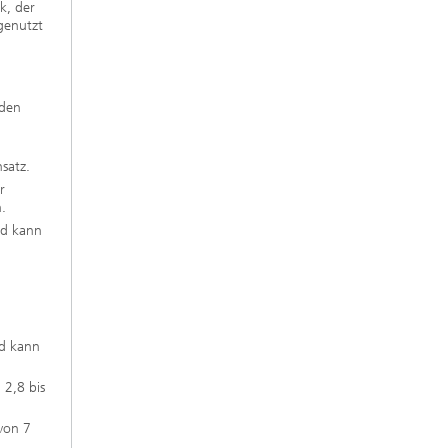
k, der
genutzt
 den
satz.
r
.
nd kann
nd kann
 2,8 bis
 von 7