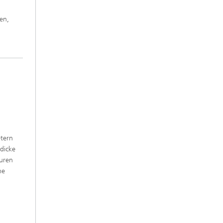
en,
tern
 dicke
turen
he