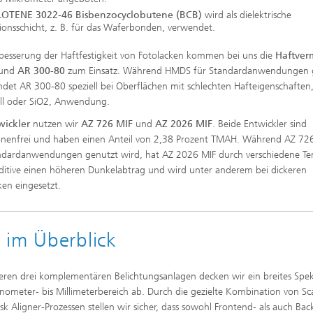
OTENE 3022-46 Bisbenzocyclobutene (BCB)
wird als dielektrische
tionsschicht, z. B. für das Waferbonden, verwendet.
besserung der Haftfestigkeit von Fotolacken kommen bei uns die
Haftverm
und
AR 300-80
zum Einsatz. Während HMDS für Standardanwendungen 
indet AR 300-80 speziell bei Oberflächen mit schlechten Hafteigenschaften,
ll oder SiO2, Anwendung.
wickler
nutzen wir
AZ 726 MIF
und
AZ 2026 MIF
. Beide Entwickler sind
onenfrei und haben einen Anteil von 2,38 Prozent TMAH. Während AZ 72
ndardanwendungen genutzt wird, hat AZ 2026 MIF durch verschiedene Te
itive einen höheren Dunkelabtrag und wird unter anderem bei dickeren
ken eingesetzt.
 im Überblick
eren drei komplementären Belichtungsanlagen decken wir ein breites Sp
ometer- bis Millimeterbereich ab. Durch die gezielte Kombination von Sc
k Aligner-Prozessen stellen wir sicher, dass sowohl Frontend- als auch Ba