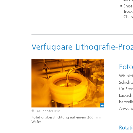
Enge
Trock
Chara
Verfügbare Lithografie-Proz
Foto
Wir bie
Schicht
für Fro
Lacksch
herstel
Anwend
© Fraunhofer IPMS
Rotationsbeschichtung auf einem 200 mm
Wafer.
Rotat