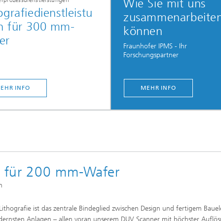
erprozessdienstleistungen
Wie Sie mit uns
ografiedienstleistu
zusammenarbeite
n für 300 mm-
können
er
Fraunhofer IPMS - Ihr
Forschungspartner
EHR INFO
MEHR INFO
en für 200 mm-Wafer
n
Lithografie ist das zentrale Bindeglied zwischen Design und fertigem Baue
ernsten Anlagen – allen voran unserem DUV Scanner mit höchster Auflö