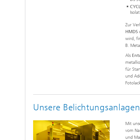
CYCL
Isola
Zur Ver
HMDS
wird, f
B. Meta
Als
Ent
metalli
für Sta
und Add
Fotolac
Unsere Belichtungsanlagen
Mit uns
vom Nan
und Mas