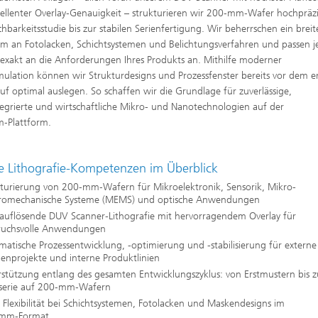
ellenter Overlay‑Genauigkeit – strukturieren wir 200‑mm‑Wafer hochpräzi
hbarkeitsstudie bis zur stabilen Serienfertigung. Wir beherrschen ein breit
m an Fotolacken, Schichtsystemen und Belichtungsverfahren und passen 
 exakt an die Anforderungen Ihres Produkts an. Mithilfe moderner
imulation können wir Strukturdesigns und Prozessfenster bereits vor dem e
uf optimal auslegen. So schaffen wir die Grundlage für zuverlässige,
egrierte und wirtschaftliche Mikro- und Nanotechnologien auf der
‑Plattform.
e Lithografie-Kompetenzen im Überblick
kturierung von 200‑mm‑Wafern für Mikroelektronik, Sensorik, Mikro-
tromechanische Systeme (MEMS) und optische Anwendungen
auflösende DUV Scanner‑Lithografie mit hervorragendem Overlay für
ruchsvolle Anwendungen
matische Prozessentwicklung, -optimierung und -stabilisierung für externe
enprojekte und interne Produktlinien
stützung entlang des gesamten Entwicklungszyklus: von Erstmustern bis z
nserie auf 200‑mm‑Wafern
Flexibilität bei Schichtsystemen, Fotolacken und Maskendesigns im
mm‑Format