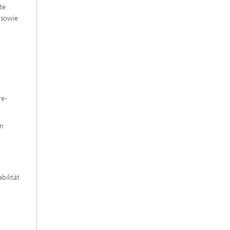
te
 sowie
re-
en
ilität