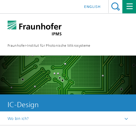
ENGLISH
Fraunhofer-Institut für Photonische Mikrosysteme
IC-Design
Wo bin ich?
Willkommen