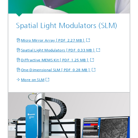
Spatial Light Modulators (SLM)
Micro Mirror Array [ PDF 2.27 MB ]
Spatial Light Modulators [ PDF 0.33 MB ]
Diffractive MEMS Kit [ PDF 1.25 MB ]
One-Dimensional SLM [ PDF 0.28 MB ]
More on SLM