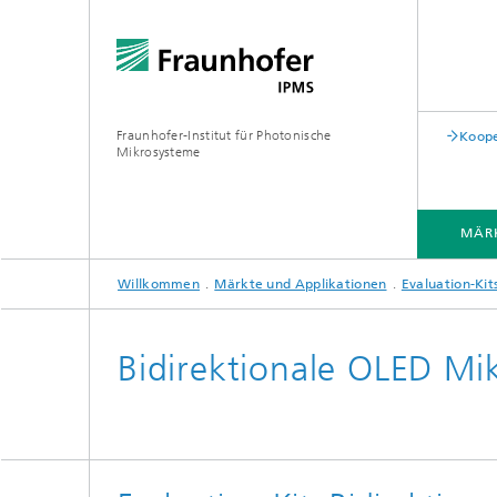
Fraunhofer-Institut für Photonische
Koope
Mikrosysteme
MÄRK
Willkommen
Märkte und Applikationen
Evaluation-Kit
MÄRKTE UND APPLIKATIONEN
KOMPONENTEN UND SYSTEME
REINRÄUME
PILOTLINIEN
Bidirektionale OLED Mik
Quantenkommunikation
Akustische Sensoren
Akustis
Quantencomputing
Elektrochemische Sensoren
Mechani
Clean Technologies