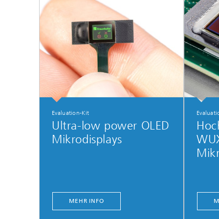
Evaluation-Kit
Evaluati
Ultra-low power OLED
Hoc
Mikrodisplays
WUX
Mikr
MEHR INFO
M