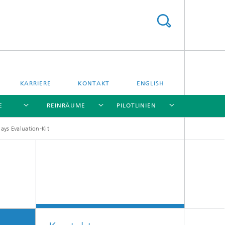
KARRIERE
KONTAKT
ENGLISH
E
REINRÄUME
PILOTLINIEN
ays Evaluation-Kit
[X]
[X]
[X]
[X]
n
Integrierte Datenspeicher
Energiespeicherung