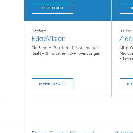
MEHR INFO
M
Plattform
Projekt
EdgeVision
Zier
Die Edge-AI-Plattform für Augmented
All-In-
Reality- & Industrie 4.0-Anwendungen
Mikrodi
Pflanze
MEHR INFO
ME
Ultra-l