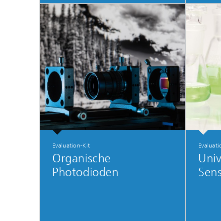
Evaluation-Kit
Evaluati
Organische
Univ
Photodioden
Sens