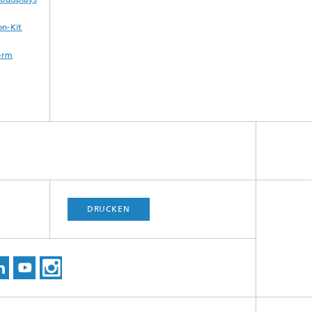
on-Kit
form
DRUCKEN