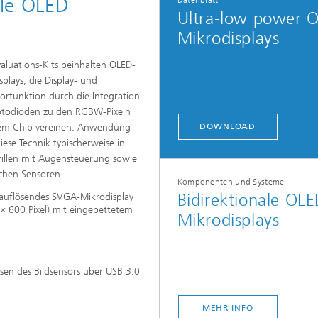
ale OLED
Datenblatt
e Aktoren
Ultra-low power 
Mikrodisplays
valuations-Kits beinhalten OLED-
splays, die Display- und
sorfunktion durch die Integration
otodioden zu den RGBW-Pixeln
nem Chip vereinen. Anwendung
DOWNLOAD
diese Technik typischerweise in
Mikrodisplays und Sensorik
illen mit Augensteuerung sowie
Evaluation-Kits
schen Sensoren.
Komponenten und Systeme
Bidirektionale OLE
auflösendes SVGA-Mikrodisplay
× 600 Pixel) mit eingebettetem
Mikrodisplays
esen des Bildsensors über USB 3.0
MEHR INFO