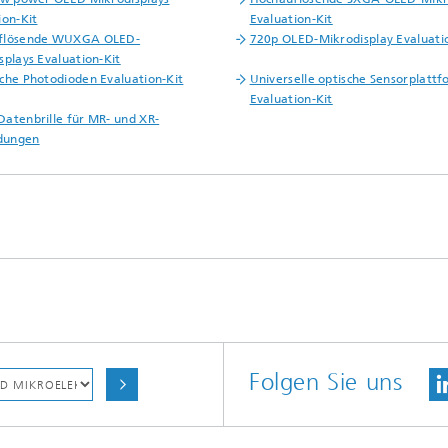
ion-Kit
Evaluation-Kit
flösende WUXGA OLED-
720p OLED-Mikrodisplay Evaluati
splays Evaluation-Kit
che Photodioden Evaluation-Kit
Universelle optische Sensorplatt
Evaluation-Kit
atenbrille für MR- und XR-
dungen
Folgen Sie uns