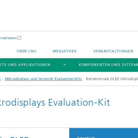
rationen
ÜBER UNS
MEDIATHEK
VERANSTALTUNGEN
TE UND APPLIKATIONEN
KOMPONENTEN UND SYSTEM
s
Mikrodisplays und Sensorik Evaluation-Kits
Bidirektionale OLED Mikrodispl
rodisplays Evaluation-Kit
che Aktoren
IP Cores
Halbleiterprozessdienstleistunge
sche Aktoren
Li-Fi Optische Datenübertragung