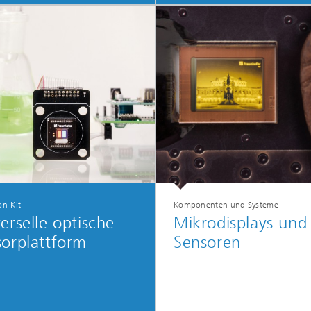
on-Kit
Komponenten und Systeme
erselle optische
Mikrodisplays und
orplattform
Sensoren