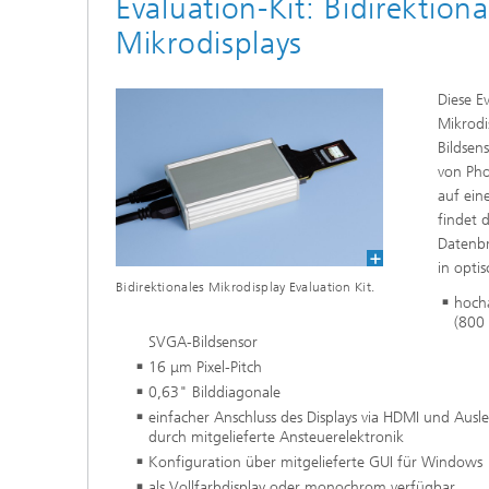
Evaluation-Kit: Bidirektion
Quantum Foundry
Optische Sensoren
Optisch
Mikrodisplays
Devices
Spektroskopiesysteme und
Komponenten
Diese E
Mikrodi
Bildsen
von Ph
auf ei
findet 
Datenbr
in opti
Bidirektionales Mikrodisplay Evaluation Kit.
hoch
(800 
SVGA-Bildsensor
16 μm Pixel-Pitch
0,63" Bilddiagonale
einfacher Anschluss des Displays via HDMI und Ausl
durch mitgelieferte Ansteuerelektronik
Konfiguration über mitgelieferte GUI für Windows
als Vollfarbdisplay oder monochrom verfügbar