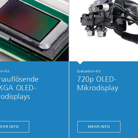
on-Kit
Evaluation-Kit
hauflösende
720p OLED-
GA OLED-
Mikrodisplay
odisplays
EHR INFO
MEHR INFO