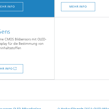
EHR INFO
MEHR INFO
Sens
One CMOS Bildsensors mit OLED-
splay für die Bestimmung von
ninhaltsstoffen
HR INFO
ow power OLED Mikrodisplays
Hochauflösende SXGA-OLED-Mikr