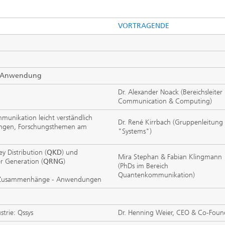
VORTRAGENDE
r Anwendung
Dr. Alexander Noack (Bereichsleiter
Communication & Computing)
unikation leicht verständlich
Dr. René Kirrbach (Gruppenleitung
ösungen, Forschungsthemen am
"Systems")
 Distribution (
QKD
) und
Mira Stephan & Fabian Klingmann
Generation (
QRNG
)
(PhDs im Bereich
Quantenkommunikation)
 - Zusammenhänge - Anwendungen
strie: Qssys
Dr. Henning Weier, CEO & Co-Foun