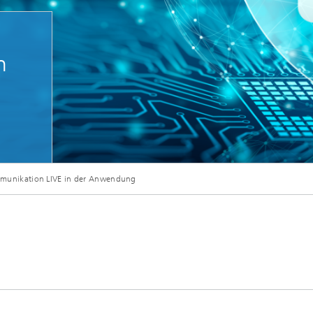
e Aktoren
n
Mikrodisplays und Sensorik
Evaluation-Kits
unikation LIVE in der Anwendung