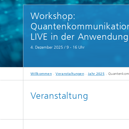
Quantum Foundry
Optische Sensoren
Optisch
Devices
Workshop:
Spektroskopiesysteme und
Komponenten
Quantenkommunikatio
LIVE in der Anwendung
4. Dezember 2025 / 9 - 16 Uhr
Willkommen
Veranstaltungen
Jahr 2025
Quantenkomm
Veranstaltung