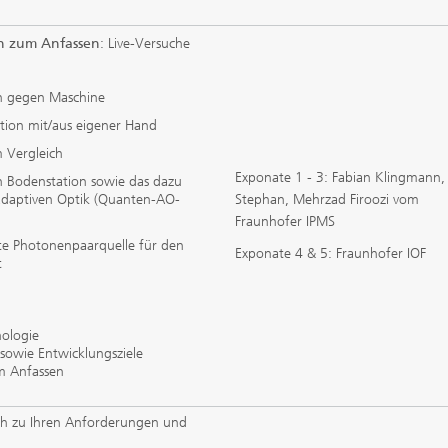
 zum Anfassen
: Live-Versuche
ch gegen Maschine
tion mit/aus eigener Hand
m Vergleich
Exponate 1 - 3: Fabian Klingmann,
en Bodenstation sowie das dazu
daptiven Optik (Quanten-AO-
Stephan, Mehrzad Firoozi vom
Fraunhofer IPMS
te Photonenpaarquelle für den
Exponate 4 & 5: Fraunhofer IOF
t
nologie
sowie Entwicklungsziele
m Anfassen
ch zu Ihren Anforderungen und