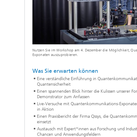
Nutzen Sie im Workshop am 4. Dezember die Möglichkeit, Qu
Exponaten auszuprobieren.
Was Sie erwarten können
Eine verständliche Einführung in Quantenkommunik
Quantensicherheit
Einen spannenden Blick hinter die Kulissen unserer F
Demonstrator zum Anfassen
Live-Versuche mit Quantenkommunikations-Exponaten 
in Aktion
Einen Praxisbericht der Firma Qssys, die Quantenkomm
einsetzt
Austausch mit Expert*innen aus Forschung und Indust
Chancen und Anwendungsfeldern