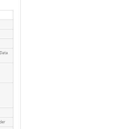
 Data
der