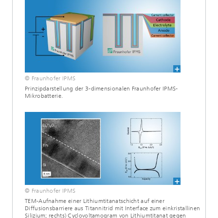
© Fraunhofer IPMS
Prinzipdarstellung der 3-dimensionalen Fraunhofer IPMS-
Mikrobatterie.
© Fraunhofer IPMS
TEM-Aufnahme einer Lithiumtitanatschicht auf einer
Diffusionsbarriere aus Titannitrid mit Interface zum einkristallinen
Silizium; rechts) Cyclovoltamogram von Lithiumtitanat gegen