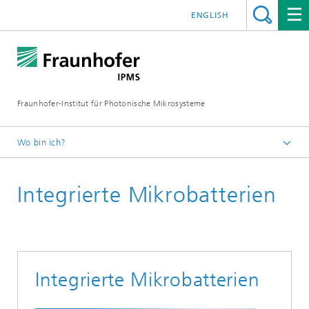
ENGLISH
Fraunhofer-Institut für Photonische Mikrosysteme
Wo bin ich?
Willkommen
Integrierte Mikrobatterien
Komponenten und Systeme
Computing
Energiespeicherung
Integrierte Mikrobatterien