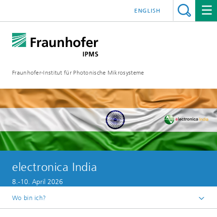
ENGLISH
Fraunhofer-Institut für Photonische Mikrosysteme
electronica India
8.-10. April 2026
Wo bin ich?
Willkommen