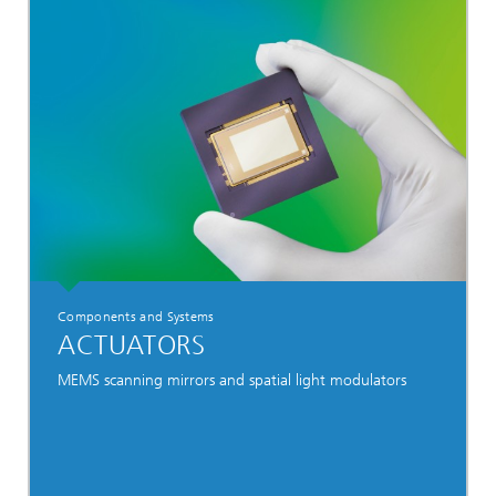
Components and Systems
ACTUATORS
MEMS scanning mirrors and spatial light modulators