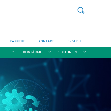
KARRIERE
KONTAKT
ENGLISH
E
REINRÄUME
PILOTLINIEN
[X]
[X]
[X]
[X]
n
Integrierte Datenspeicher
Energiespeicherung