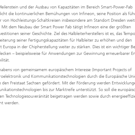
Meilenstein und der Ausbau von Kapazitäten im Bereich Smart-Power-Fab
licht die kontinuierlichen Bemühungen von Infineon, seine Position als fü
r von Hochleistungs-Schaltkreisen insbesondere am Standort Dresden weit
. Mit dem Neubau der Smart Power Fab tätigt Infineon eine der größten
vestitionen seiner Geschichte. Ziel des Halbleiterherstellers ist es, das Temp
eiterung seiner Fertigungskapazitäten für Halbleiter zu erhöhen und den
t Europa in der Chipherstellung weiter zu stärken. Dies ist ein wichtiger Be
decken – beispielsweise für Anwendungen zur Gewinnung erneuerbarer En
lität.
habens von gemeinsamem europäischem Interesse (Important Projects of
roelektronik und Kommunikationstechnologien durch die Europäische Uni
e den Freistaat Sachsen gefördert. Mit der Förderung werden Entwicklung
ikationstechnologien bis zur Marktreife unterstützt. So soll die europäis
en Technologiesouveränität beigetragen werden sowie durch energieeffizi
cht werden.