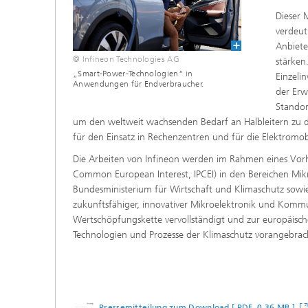
Dieser 
verdeut
Anbiete
© Infineon Technologies AG
stärken
„Smart-Power-Technologien“ in
Einzelin
Anwendungen für Endverbraucher.
der Erw
Standor
um den weltweit wachsenden Bedarf an Halbleitern zu 
für den Einsatz in Rechenzentren und für die Elektromobi
Die Arbeiten von Infineon werden im Rahmen eines Vor
Common European Interest, IPCEI) in den Bereichen Mik
Bundesministerium für Wirtschaft und Klimaschutz sowi
zukunftsfähiger, innovativer Mikroelektronik und Kommun
Wertschöpfungskette vervollständigt und zur europäisch
Technologien und Prozesse der Klimaschutz vorangebra
Pressemitteilung zum Download [ PDF 0,36 MB ]