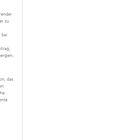
hrender
er zu
o bei
itrag,
ergien,
on, das
en
che
ente