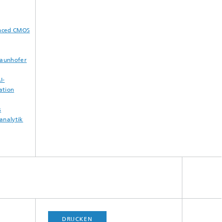
anced CMOS
raunhofer
I-
ation
s
analytik
DRUCKEN