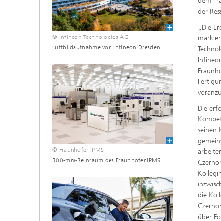
dem Fra
der Res
„Die Er
© Infineon Technologies AG
markier
Luftbildaufnahme von Infineon Dresden.
Technol
Infineo
Fraunho
Fertigu
voranzu
Die erf
Kompet
seinen 
gemeins
© Fraunhofer IPMS
arbeite
300-mm-Reinraum des Fraunhofer IPMS.
Czernoh
Kollegi
inzwisc
die Kol
Czernoh
über Fo