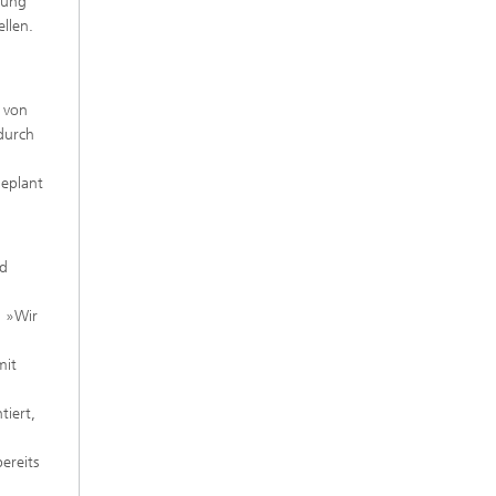
zung
ellen.
 von
durch
geplant
nd
: »Wir
mit
tiert,
ereits