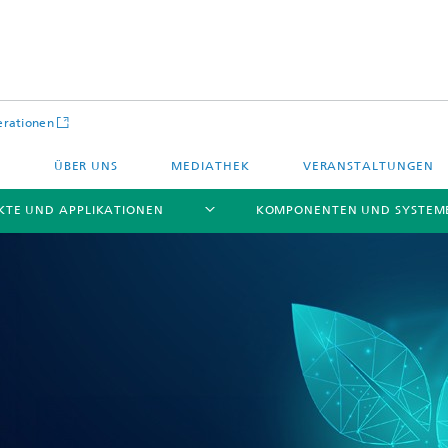
rationen
ÜBER UNS
MEDIATHEK
VERANSTALTUNGEN
TE UND APPLIKATIONEN
KOMPONENTEN UND SYSTEM
che Aktoren
IP Cores
Halbleiterprozessdienstleistunge
sche Aktoren
Li-Fi Optische Datenübertragung