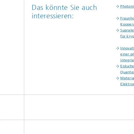
Das könnte Sie auch
Photon
interessieren:
Fraunho
Kooper
Suprale
für kry
Innovat
einer p
integrie
Eiskalt
Quante
Materia
Elektro