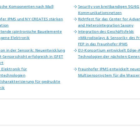
ische Komponenten nach Maß
Security von breitbandigen 5G/6G
Kommunikationsnetzen
fer IPMS und NY CREATES stärken
Richtfest für das Center for Adv
ation
and Heterointegration Saxony
itende spintronische Bauelemente
Integration des Geschäftsfelds
ogene Elektronik
»Mikrodisplays & Sensorik« des F
FEP in das Fraunhofer IPMS
ion in der Sensorik: Neuentwicklung
EU-Konsortium entwickelt Edge-A
H-Sensorschicht erfolgreich in ISFET
Technologien der nächsten Gener
rt
e Elektronik für
Fraunhofer IPMS entwickelt neue
ntechnologien
Multisensorsystem für die Wasser
lcharakterisierung für gedruckte
nik