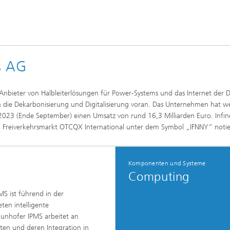
s AG
 Anbieter von Halbleiterlösungen für Power-Systems und das Internet der 
on die Dekarbonisierung und Digitalisierung voran. Das Unternehmen hat w
 2023 (Ende September) einen Umsatz von rund 16,3 Milliarden Euro. Infin
 Freiverkehrsmarkt OTCQX International unter dem Symbol „IFNNY“ notie
Komponenten und Systeme
Computing
MS ist führend in der
en intelligente
aunhofer IPMS arbeitet an
en und deren Integration in