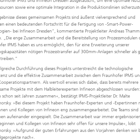
unhofer IPMS und Infineon Dresden ausgetauscht, um eine optimale Nut
sourcen sowie eine optimale Integration in die Produktionslinien sicherzust
gebnisse dieses gemeinsamen Projekts sind äußerst vielversprechend und
en einen bedeutenden Fortschritt für die Fertigung von -Smart-Power-
ogien- bei Infineon Dresden“, kommentierte Projektleiter Andreas Thamm
n. „Die enge Zusammenarbeit und die Bereitstellung von Prozessmodulen 
fer IPMS haben es uns ermöglicht, den für eine Erweiterung unserer
ngskapazitäten nötigen Prozesstransfer auf 300mm-Anlagen schneller als 
treiben.“
olgreiche Durchführung dieses Projekts unterstreicht die technologische
enz und die effektive Zusammenarbeit zwischen dem Fraunhofer IPMS u
Kooperationspartnern. Als wertvoll erwies sich dabei, dass bereits mehrere
ame Projekte mit dem Halbleiterexperten Infineon abgeschlossen wurden
n schon seit Jahren zusammen«, bestätigt IPMS-Projektleiter Dr. Malte
orsky. »Bei diesem Projekt haben Fraunhofer-Experten und -Expertinnen 
nnen und Kollegen von Infineon eng zusammengearbeitet. Die Teams sind
hen aufeinander eingespielt. Die Zusammenarbeit war immer ergebnisorien
leginnen und Kollegen von Infineon sehr offen für unsere Impulse«, lobt
orsky. »Aufgrund der guten Erfahrungen aus den Vorjahren denken wir b
lgeprojekte nach«.