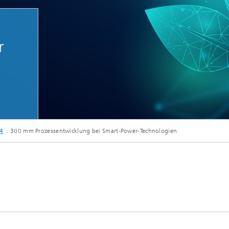
e Aktoren
r
Mikrodisplays und Sensorik
Evaluation-Kits
24
300 mm Prozessentwicklung bei Smart-Power-Technologien