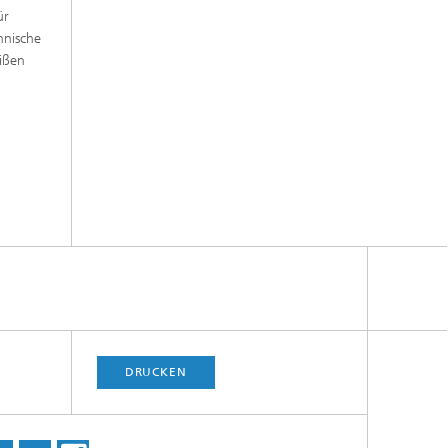
ür
hnische
ißen
DRUCKEN