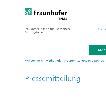
Fraunhofer-Institut für Photonische
Koope
Mikrosysteme
MÄRK
Willkommen
Mediathek
Pressemitteilungen
Jahr 20
MÄRKTE UND APPLIKATIONEN
KOMPONENTEN UND SYSTEME
REINRÄUME
PILOTLINIEN
Pressemitteilung
Quantenkommunikation
Akustische Sensoren
Akustis
Quantencomputing
Elektrochemische Sensoren
Mechani
Clean Technologies