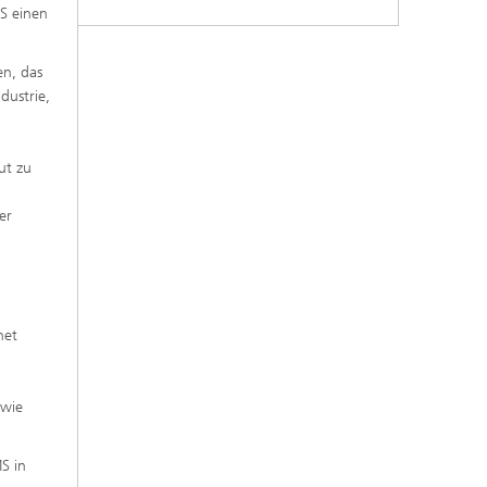
S einen
en, das
dustrie,
ut zu
er
net
owie
S in