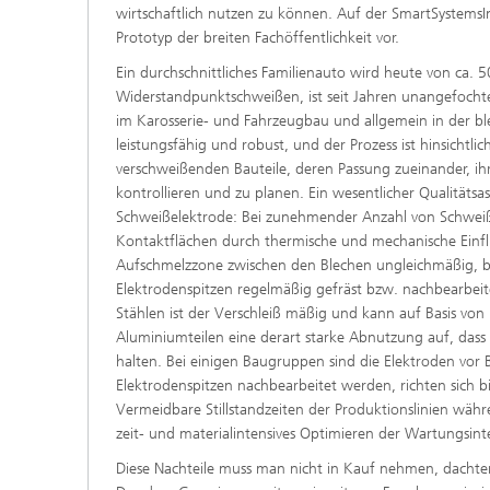
wirtschaftlich nutzen zu können. Auf der SmartSystemsI
Prototyp der breiten Fachöffentlichkeit vor.
Ein durchschnittliches Familienauto wird heute von ca.
Widerstandpunktschweißen, ist seit Jahren unangefochte
im Karosserie- und Fahrzeugbau und allgemein in der blec
leistungsfähig und robust, und der Prozess ist hinsicht
verschweißenden Bauteile, deren Passung zueinander, i
kontrollieren und zu planen. Ein wesentlicher Qualitätsas
Schweißelektrode: Bei zunehmender Anzahl von Schweiß
Kontaktflächen durch thermische und mechanische Einf
Aufschmelzzone zwischen den Blechen ungleichmäßig, bis
Elektrodenspitzen regelmäßig gefräst bzw. nachbearbeit
Stählen ist der Verschleiß mäßig und kann auf Basis von
Aluminiumteilen eine derart starke Abnutzung auf, dass
halten. Bei einigen Baugruppen sind die Elektroden vor Be
Elektrodenspitzen nachbearbeitet werden, richten sich b
Vermeidbare Stillstandzeiten der Produktionslinien wäh
zeit- und materialintensives Optimieren der Wartungsinte
Diese Nachteile muss man nicht in Kauf nehmen, dachten