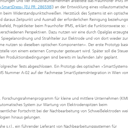
htungen und vier Industrieunternehmen arbeitete das Fraunhofer IPMS i
»SmartDress« [EU PR: 286598]
) an der Entwicklung eines vollautomatisch
n beim Widerstandpunktschweißen. Herzstück des Systems ist ein optische
und daraus Zeitpunkt und Ausmaß der erforderlichen Reinigung beziehungs
feld, Projektleiter beim Fraunhofer IPMS, erklärt die Funktionsweise so:
 verschiedenen Perspektiven. Dazu nutzen wir eine durch Opalglas erzeugte
Spiegelanordnung und Strahlteiler zur Elektrode und von dort wieder zu
me nutzen so dieselben optischen Komponenten«. Der erste Prototyp basi
stelle von einem externen Computer gesteuert wird. Später soll die Steue
ealen Produktionsbedingungen sind bereits im laufenden Jahr geplant.
rfolgreicher Tests abgeschlossen. Ein Prototyp des optischen »SmartSystems
PMS Nummer A-02 auf der Fachmesse SmartSystemsIntegration in Wien vo
as 7. Forschungsrahmenprogramm für kleine und mittlere Unternehmen (KM
 automatisches System zur Wartung von Elektrodenspitzen beim
sentlicher Fortschritt bei der Nachbearbeitung von Schweißelektroden wei
logien hinaus gelungen.
ghe s.r.l., ein führender Lieferant von Nachbearbeitungssystemen für