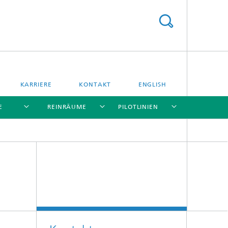
KARRIERE
KONTAKT
ENGLISH
E
REINRÄUME
PILOTLINIEN
[X]
[X]
[X]
[X]
n
Integrierte Datenspeicher
Energiespeicherung