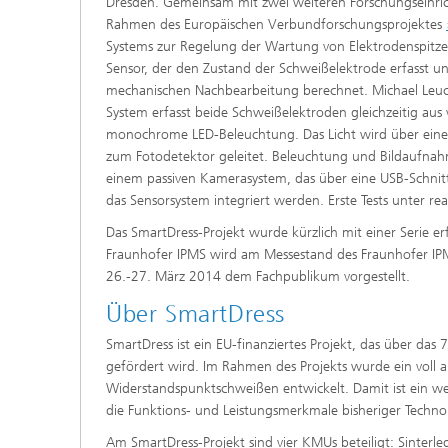
Dresden. Gemeinsam mit zwei weiteren Forschungseinric
Rahmen des Europäischen Verbundforschungsprojektes
Systems zur Regelung der Wartung von Elektrodenspitze
Sensor, der den Zustand der Schweißelektrode erfasst 
mechanischen Nachbearbeitung berechnet. Michael Leucke
System erfasst beide Schweißelektroden gleichzeitig aus
monochrome LED-Beleuchtung. Das Licht wird über eine 
zum Fotodetektor geleitet. Beleuchtung und Bildaufnah
einem passiven Kamerasystem, das über eine USB-Schnitt
das Sensorsystem integriert werden. Erste Tests unter r
Das SmartDress-Projekt wurde kürzlich mit einer Serie e
Fraunhofer IPMS wird am Messestand des Fraunhofer I
26.-27. März 2014 dem Fachpublikum vorgestellt.
Über SmartDress
SmartDress ist ein EU-finanziertes Projekt, das über d
gefördert wird. Im Rahmen des Projekts wurde ein voll
Widerstandspunktschweißen entwickelt. Damit ist ein we
die Funktions- und Leistungsmerkmale bisheriger Techno
Am SmartDress-Projekt sind vier KMUs beteiligt: Sinterle