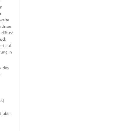
m
en
r
weise
 »Unser
 diffuse
rück
ert auf
rung in
« des
m
Us)
t über