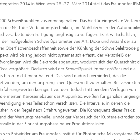
ntegration 2014 in Wien vom 26.-27. März 2014 stellt das Fraunhofer IPM
 5000 Schweißpunkten zusammengehalten. Das hierfür eingesetzte Verfahr
n die Nr. 1 der Verbindungstechniken, um Stahlbleche in der Automobilin
hverarbeitenden Fertigung langfristig zu verfügen. Es ist wirtschaftlich,
lich der maßgeblichen Schweißparameter wie Art, Dicke und Anzahl der zu
hrer Oberflächenbeschaffenheit sowie der Kühlung der Schweißelektrode g
pekt wird bislang jedoch nicht systematisch erfasst, der Verschleiß der
vorgängen wird die Elektrode abgenutzt, wodurch sich der Querschnitt d
lüsse vergrößert. Dadurch wird der Schweißpunkt immer größer und die
 hin zu nicht mehr haltend. Dies wird dadurch verhindert, das die
et werden, um den ursprünglichen Querschnitt zu erhalten. Bei verzinkten
 Erfahrungswerten korrigiert werden. Jedoch tritt bei dem Verfügen von
 die meisten Karosseriebauer das Alupunktschweißen für gänzlich ungeeig
endigung eines Teiles schon verschlissen. Die Intervalle, in denen die
isher in der Regel nach Erfahrungswerten. Die Konsequenz dieser Praxis:
rend der Wartungsintervalle, unnötiger Verbrauch der Kupferelektroden s
rvalle in der Einrichtungsphase neuer Produktionslinien.
 sich Entwickler am Fraunhofer-Institut für Photonische Mikrosysteme IPM