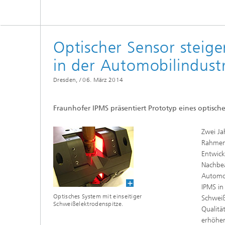
Quantum Foundry
Optische Sensoren
Optisch
Devices
Spektroskopiesysteme und
Komponenten
Optischer Sensor steige
in der Automobilindustr
Dresden, /
06. März 2014
Fraunhofer IPMS präsentiert Prototyp eines optisch
Zwei Ja
Rahmen 
Entwick
Nachbea
Automob
IPMS in
Optisches System mit einseitiger
Schweiß
Schweißelektrodenspitze.
Qualitä
erhöhen