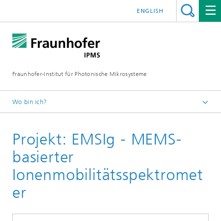
ENGLISH
Fraunhofer-Institut für Photonische Mikrosysteme
Wo bin ich?
Willkommen
Projekt: EMSIg - MEMS-
Komponenten und Systeme
Sensoren
basierter
Spektroskopiesysteme und Komponenten
Ionenmobilitätsspektromet
Ionenmobilitätsspektrometer (IMS)
er