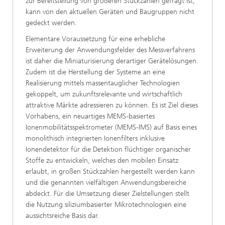
zur Bereitstellung von größeren Stückzahlen gefragt ist,
kann von den aktuellen Geräten und Baugruppen nicht
gedeckt werden.
Elementare Voraussetzung für eine erhebliche
Erweiterung der Anwendungsfelder des Messverfahrens
ist daher die Miniaturisierung derartiger Gerätelösungen.
Zudem ist die Herstellung der Systeme an eine
Realisierung mittels massentauglicher Technologien
gekoppelt, um zukunftsrelevante und wirtschaftlich
attraktive Märkte adressieren zu können. Es ist Ziel dieses
Vorhabens, ein neuartiges MEMS-basiertes
Ionenmobilitätsspektrometer (MEMS-IMS) auf Basis eines
monolithisch integrierten Ionenfilters inklusive
Ionendetektor für die Detektion flüchtiger organischer
Stoffe zu entwickeln, welches den mobilen Einsatz
erlaubt, in großen Stückzahlen hergestellt werden kann
und die genannten vielfältigen Anwendungsbereiche
abdeckt. Für die Umsetzung dieser Zielstellungen stellt
die Nutzung siliziumbasierter Mikrotechnologien eine
aussichtsreiche Basis dar.