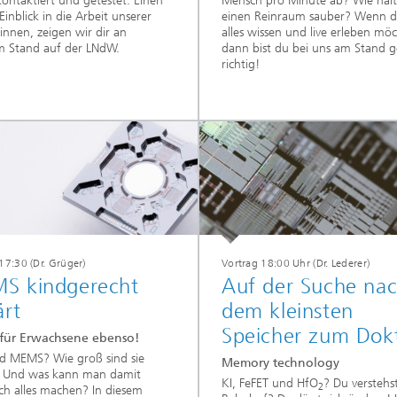
ontaktiert und getestet. Einen
Mensch pro Minute ab? Wie häl
Einblick in die Arbeit unserer
einen Reinraum sauber? Wenn d
innen, zeigen wir dir an
alles wissen und live erleben möc
m Stand auf der LNdW.
dann bist du bei uns am Stand 
richtig!
17:30 (Dr. Grüger)
Vortrag 18:00 Uhr (Dr. Lederer)
S kindgerecht
Auf der Suche na
ärt
dem kleinsten
Speicher zum Dok
ür Erwachsene ebenso!
d MEMS? Wie groß sind sie
Memory technology
 Und was kann man damit
KI, FeFET und HfO
? Du verstehs
2
ich alles machen? In diesem