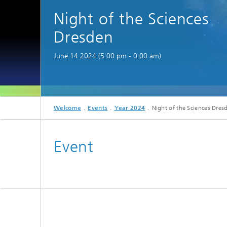
Spectroscopy Systems and
Night of the Sciences
Components
Dresden
June 14 2024 (5:00 pm - 0:00 am)
Welcome
Events
Year 2024
Night of the Sciences Dres
Event