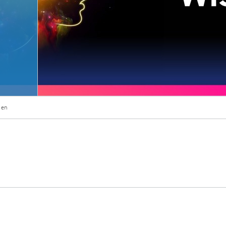
Microdisplays and Sensors Evaluat
Kits
den