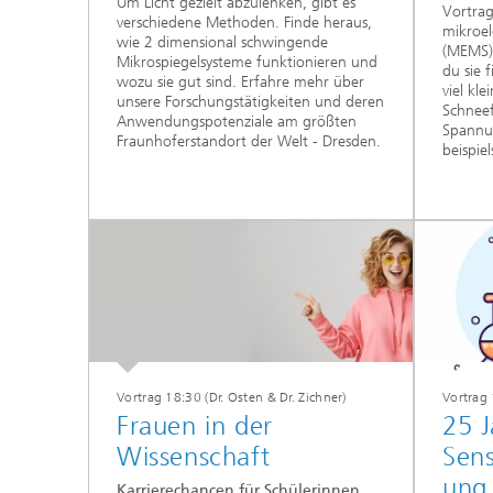
Um Licht gezielt abzulenken, gibt es
Vortrag
verschiedene Methoden. Finde heraus,
mikroe
wie 2 dimensional schwingende
(MEMS),
Mikrospiegelsysteme funktionieren und
du sie f
wozu sie gut sind. Erfahre mehr über
viel kl
unsere Forschungstätigkeiten und deren
Schneef
Anwendungspotenziale am größten
Spannu
Fraunhoferstandort der Welt - Dresden.
beispie
Vortrag 18:30 (Dr. Osten & Dr. Zichner)
Vortrag 
Frauen in der
25 J
Wissenschaft
Sen
ung
Karrierechancen für Schülerinnen,