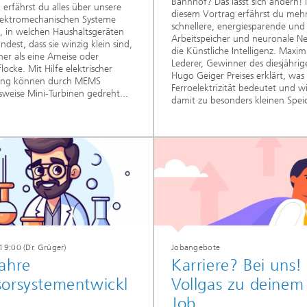
Bahnhof? Das lässt sich ändern! 
 erfährst du alles über unsere
diesem Vortrag erfährst du meh
lektromechanischen Systeme
schnellere, energiesparende und 
 in welchen Haushaltsgeräten
Arbeitspeicher und neuronale Ne
indest, dass sie winzig klein sind,
die Künstliche Intelligenz. Maximi
einer als eine Ameise oder
Lederer, Gewinner des diesjährig
locke. Mit Hilfe elektrischer
Hugo Geiger Preises erklärt, was
ng können durch MEMS
Ferroelektrizität bedeutet und 
lsweise Mini-Turbinen gedreht...
damit zu besonders kleinen Speic
19:00 (Dr. Grüger)
Jobangebote
ahre
Karriere? Bei uns!
sorsystementwickl
Vollgas zu deinem
Job.