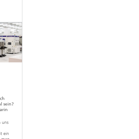
ch
l sein?
arin
m uns
t ein