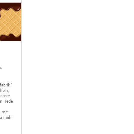
,
fabrik"
ffeln,
unsere
n. Jede
u mit
la mehr