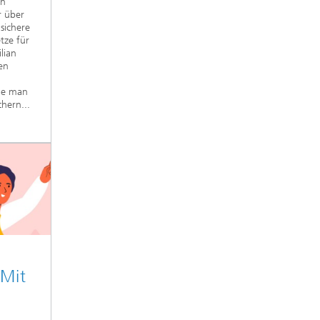
In
r über
sichere
tze für
lian
en
wie man
hern...
 Mit