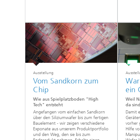
Ausstellung
Ausstel
Vom Sandkorn zum
War
Chip
ein 
Wie aus Spielplatzboden "High
Weil N
Tech" entsteht
da sin
Angefangen vom einfachen Sandkorn
Damit e
über den Siliziumwafer bis zum fertigen
Geräte
Bauelement - wir zeigen verschiedene
vorher 
Exponate aus unserem Produktportfolio
Hilfe v
und den Weg, den sie bis zum
Manipu