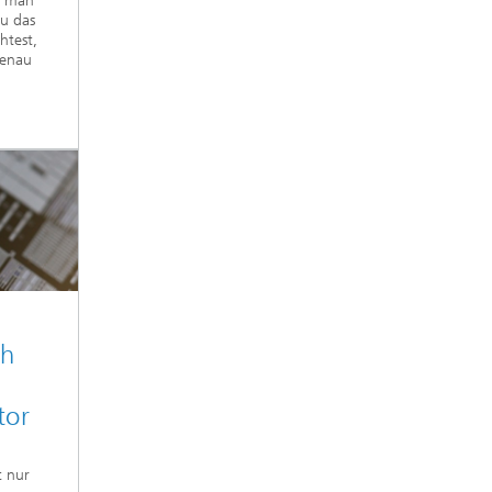
t man
u das
htest,
genau
ch
tor
t nur