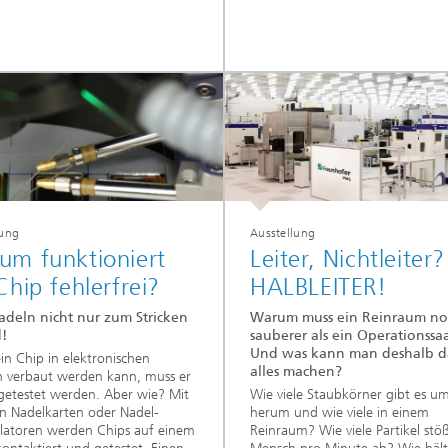
lung
Ausstellung
um funktioniert
Leiter, Nichtleiter?
Chip fehlerfrei?
HALBLEITER!
adeln nicht nur zum Stricken
Warum muss ein Reinraum no
d!
sauberer als ein Operationssaa
Und was kann man deshalb d
in Chip in elektronischen
alles machen?
n verbaut werden kann, muss er
getestet werden. Aber wie? Mit
Wie viele Staubkörner gibt es u
on Nadelkarten oder Nadel-
herum und wie viele in einem
latoren werden Chips auf einem
Reinraum? Wie viele Partikel stöß