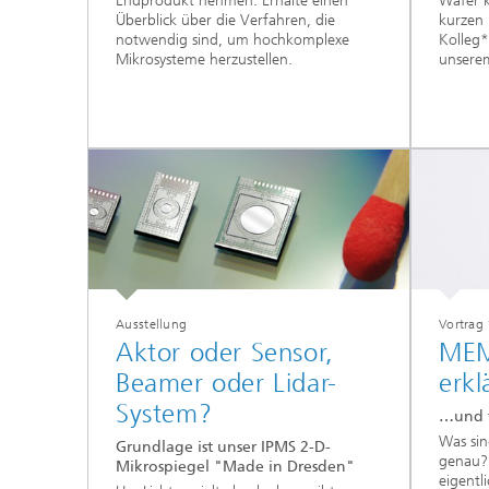
Endprodukt nehmen. Erhalte einen
Wafer k
Überblick über die Verfahren, die
kurzen 
notwendig sind, um hochkomplexe
Kolleg*
Mikrosysteme herzustellen.
unsere
Ausstellung
Vortrag 
Aktor oder Sensor,
MEM
Beamer oder Lidar-
erkl
System?
…und f
Was sin
Grundlage ist unser IPMS 2-D-
genau?
Mikrospiegel "Made in Dresden"
eigentl