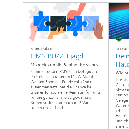
Mitmachaktion:
Mitmach
IPMS PUZZLEjagd
Dein
Hau
Mikroelektronik: Behind the scenes
Sammle bei der IPMS-Schnitzeljagd alle
Wie br
Puzzleteile an unserem LNdW-Stand.
Eins ste
Wer am Ende das Puzzle vollständig
Chips! 
zusammensetzt, hat die Chance bei
nichts 
unserer Tombola eine Reinraumführung
Station
für die ganze Familie zu gewinnen.
Gelegen
Komm vorbei und mach mit! Wir
Wafer z
freuen uns auf dich.
erhälts
Hause!
und ob 
ähnelt,