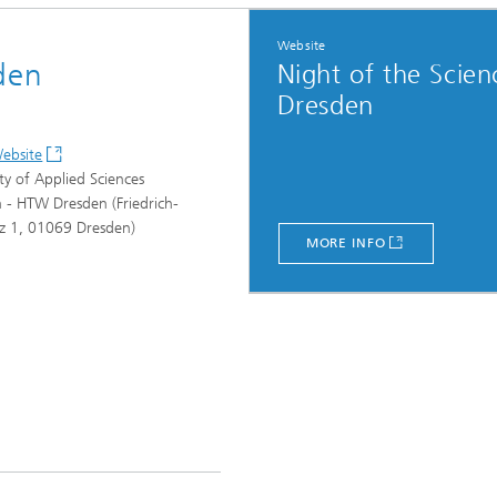
Website
den
Night of the Scien
Dresden
ebsite
ity of Applied Sciences
 - HTW Dresden (Friedrich-
atz 1, 01069 Dresden)
MORE INFO