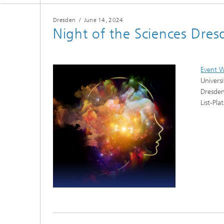
Dresden
/
June 14, 2024
Night of the Sciences Dres
Event W
Univers
Dresden
List-Pl