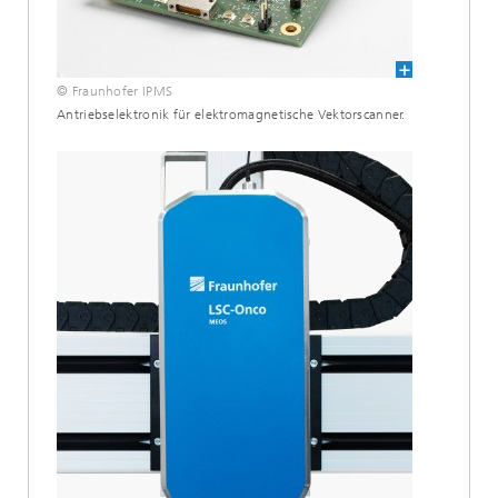
© Fraunhofer IPMS
Antriebselektronik für elektromagnetische Vektorscanner.