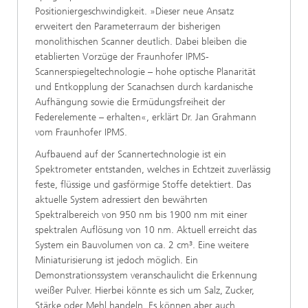
Positioniergeschwindigkeit. »Dieser neue Ansatz
erweitert den Parameterraum der bisherigen
monolithischen Scanner deutlich. Dabei bleiben die
etablierten Vorzüge der Fraunhofer IPMS-
Scannerspiegeltechnologie – hohe optische Planarität
und Entkopplung der Scanachsen durch kardanische
Aufhängung sowie die Ermüdungsfreiheit der
Federelemente – erhalten«, erklärt Dr. Jan Grahmann
vom Fraunhofer IPMS.
Aufbauend auf der Scannertechnologie ist ein
Spektrometer entstanden, welches in Echtzeit zuverlässig
feste, flüssige und gasförmige Stoffe detektiert. Das
aktuelle System adressiert den bewährten
Spektralbereich von 950 nm bis 1900 nm mit einer
spektralen Auflösung von 10 nm. Aktuell erreicht das
System ein Bauvolumen von ca. 2 cm³. Eine weitere
Miniaturisierung ist jedoch möglich. Ein
Demonstrationssystem veranschaulicht die Erkennung
weißer Pulver. Hierbei könnte es sich um Salz, Zucker,
Stärke oder Mehl handeln. Es können aber auch